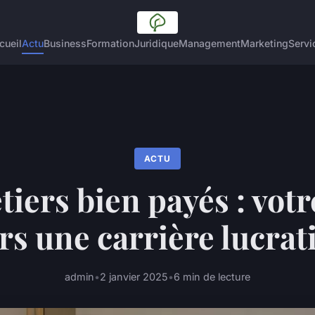
cueil
Actu
Business
Formation
Juridique
Management
Marketing
Servi
ACTU
tiers bien payés : votr
rs une carrière lucrat
admin
•
2 janvier 2025
•
6 min de lecture