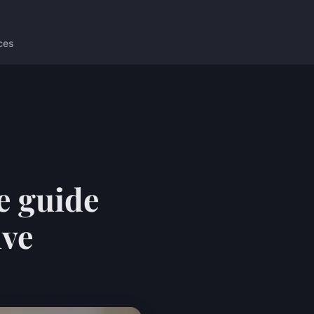
ces
e guide
ive