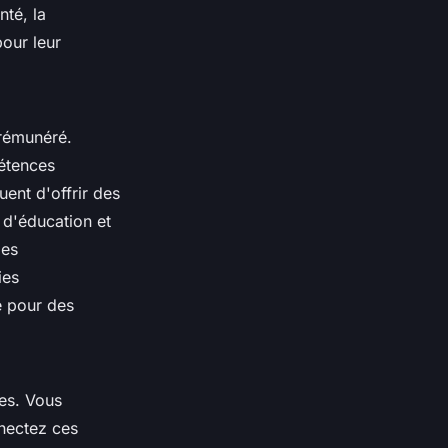
nté, la
pour leur
 rémunéré.
pétences
nt d'offrir des
 d'éducation et
les
ies
e pour des
es. Vous
nectez ces