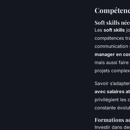
Compétence
Soft skills néc
Les
soft skills
jo
compétences tra
communication e
manager en com
mais aussi fair
projets complex
Savoir s’adapt
avec salaires at
privilégient les
constante évolut
Formations ac
Investir dans d