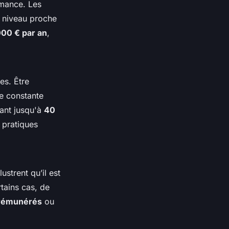
rmance. Les
 niveau proche
000 € par an
,
es. Être
e constante
lant jusqu'à
40
 pratiques
llustrent qu’il est
tains cas, de
 rémunérés
ou