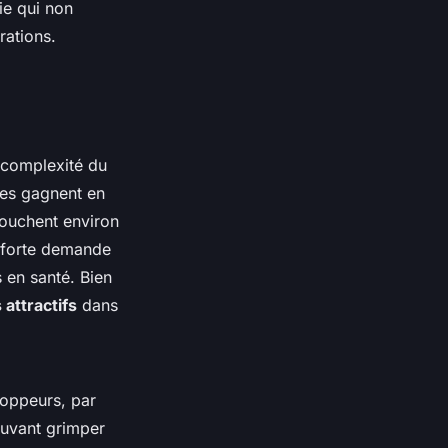
ie qui non
rations.
la complexité du
stes gagnent en
touchent environ
n forte demande
 en santé. Bien
attractifs
dans
oppeurs, par
ouvant grimper