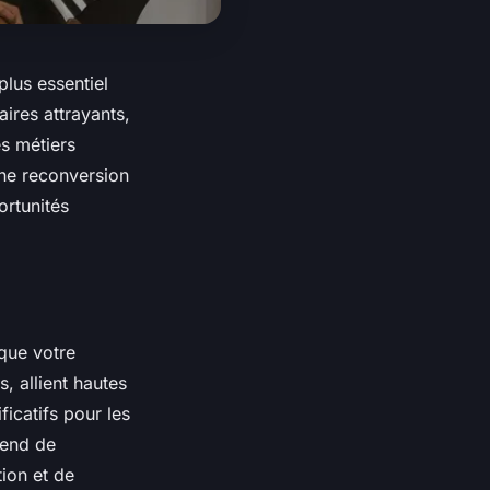
plus essentiel
ires attrayants,
es métiers
une reconversion
ortunités
 que votre
, allient hautes
icatifs pour les
pend de
tion et de