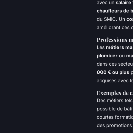
avec un
salaire 
chauffeurs de 
du SMIC. Un
co
améliorant ces c
Professions m
Les
métiers ma
plombier
ou
ma
dans ces secteu
000 € ou plus
p
acquises avec l
Exemples de ca
Des métiers tel
possible de bâti
courtes formatio
des promotions 