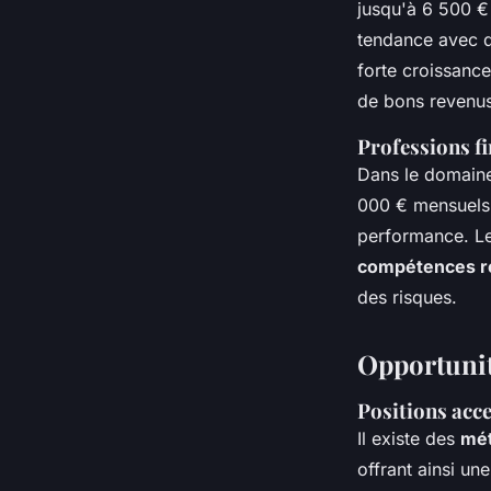
jusqu'à 6 500 € 
tendance avec d
forte croissanc
de bons revenus,
Professions f
Dans le domaine 
000 € mensuels,
performance. Le
compétences r
des risques.
Opportunit
Positions acce
Il existe des
mét
offrant ainsi un