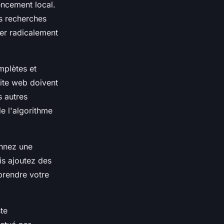
encement local.
es recherches
er radicalement
mplètes et
ite web doivent
s autres
e l'algorithme
onnez une
is ajoutez des
prendre votre
te