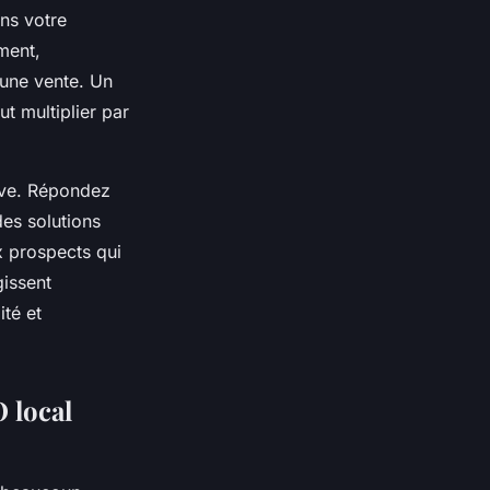
ans votre
ment,
d'une vente. Un
t multiplier par
ive. Répondez
es solutions
 prospects qui
gissent
ité et
O local