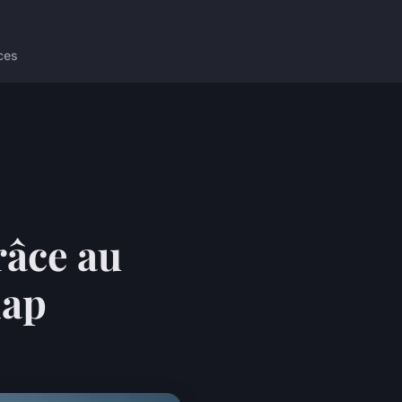
ces
râce au
map