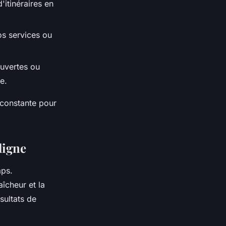
itinéraires en
s services ou
ouvertes ou
e.
 constante pour
 ligne
aps.
îcheur et la
sultats de