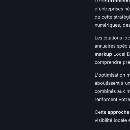
Le
référenceme
d'entreprises n
de cette stratég
numériques, des
Les citations lo
annuaires spécia
markup
Local B
comprendre préc
L'optimisation 
aboutissent à u
combinés aux mo
renforcent votre
Cette
approche
visibilité locale