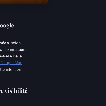
Google
nnées
, selon
s consommateurs
-t-elle de la
r Google Map
te intention
 visibilité