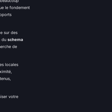
e beaucoup
tue le fondement
upports
ce sur des
on du
schema
herche de
es locales
ximité,
tenus,
iser votre