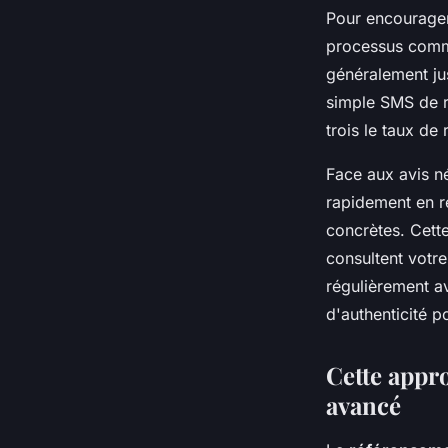
Pour encourager 
processus commer
généralement jus
simple SMS de r
trois le taux de 
Face aux avis n
rapidement en r
concrètes. Cett
consultent votre
régulièrement av
d'authenticité p
Cette appro
avancé