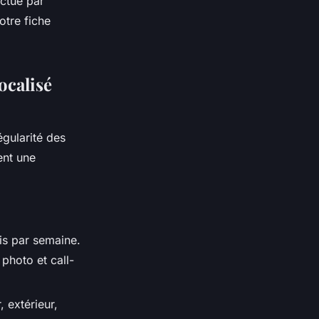
ctué par
otre fiche
ocalisé
égularité des
ent une
is par semaine.
photo et call-
 extérieur,