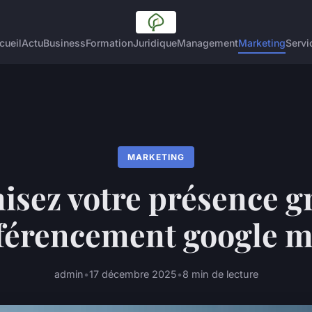
cueil
Actu
Business
Formation
Juridique
Management
Marketing
Servi
MARKETING
sez votre présence g
férencement google 
admin
•
17 décembre 2025
•
8 min de lecture