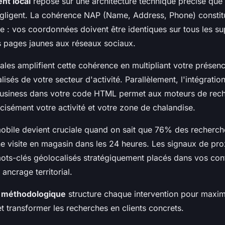
nt local
repose sur une architecture technique précise qu
égligent. La cohérence NAP (Name, Address, Phone) consti
ie : vos coordonnées doivent être identiques sur tous les s
 pages jaunes aux réseaux sociaux.
cales amplifient cette cohérence en multipliant votre présen
lisés de votre secteur d'activité. Parallèlement, l'intégrati
usiness dans votre code HTML permet aux moteurs de rec
isément votre activité et votre zone de chalandise.
mobile devient cruciale quand on sait que 76% des recherch
ne visite en magasin dans les 24 heures. Les signaux de pro
ts-clés géolocalisés stratégiquement placés dans vos con
 ancrage territorial.
 méthodologique
structure chaque intervention pour maxim
 et transformer les recherches en clients concrets.