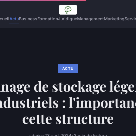
cueil
Actu
Business
Formation
Juridique
Management
Marketing
Servi
ACTU
nage de stockage lége
ndustriels : l'importa
cette structure
admin
•
23 avril 2024
•
3 min de lecture