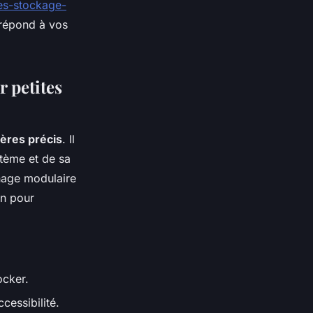
es-stockage-
 répond à vos
 petites
tères précis
. Il
tème et de sa
nnage modulaire
on pour
ocker.
cessibilité.