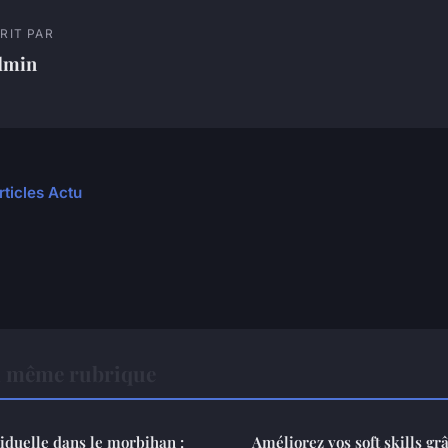
RIT PAR
dmin
rticles Actu
a même rubrique
iduelle dans le morbihan :
Améliorez vos soft skills gr