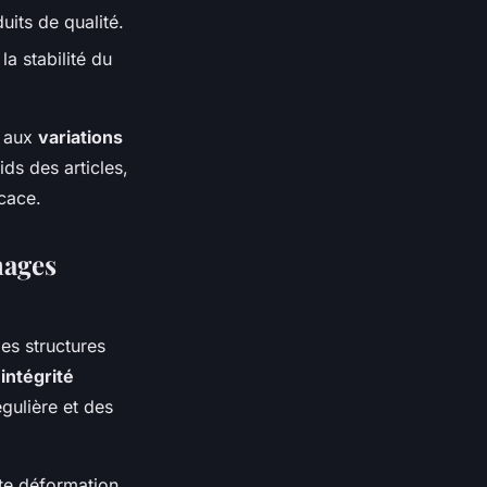
uits de qualité.
la stabilité du
r aux
variations
ds des articles,
icace.
nages
Ces structures
r
intégrité
gulière et des
ute déformation,