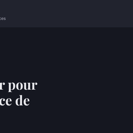
ces
r pour
nce de