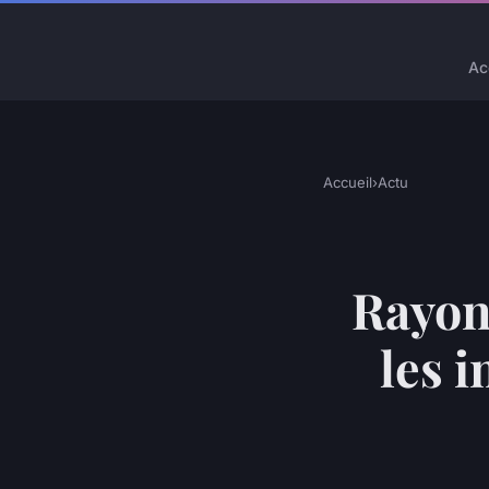
Ac
Accueil
›
Actu
Rayon
les i