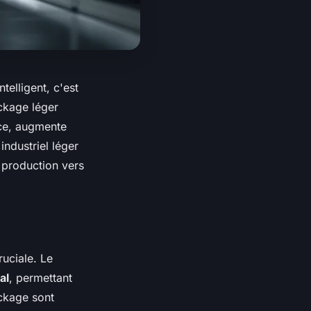
telligent, c'est
ckage léger
nce, augmente
industriel léger
e production vers
ruciale. Le
al
, permettant
ockage sont