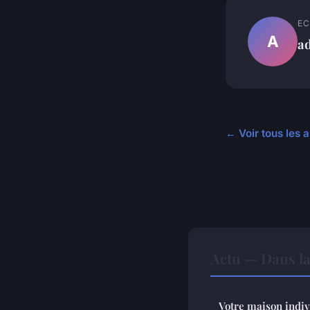
EC
A
a
← Voir tous les a
Actu — Dans l
Votre maison indiv