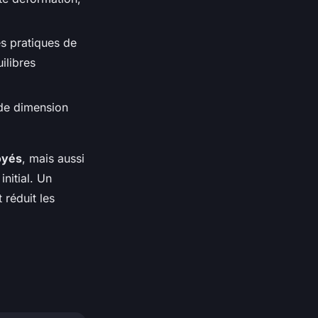
s pratiques de
ilibres
t de dimension
oyés
, mais aussi
nitial. Un
 réduit les