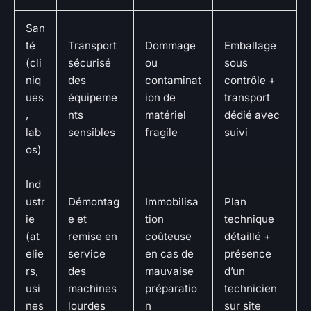
San
té
Transport
Dommage
Emballage
(cli
sécurisé
ou
sous
niq
des
contaminat
contrôle +
ues
équipeme
ion de
transport
,
nts
matériel
dédié avec
lab
sensibles
fragile
suivi
os)
Ind
ustr
Démontag
Immobilisa
Plan
ie
e et
tion
technique
(at
remise en
coûteuse
détaillé +
elie
service
en cas de
présence
rs,
des
mauvaise
d’un
usi
machines
préparatio
technicien
nes
lourdes
n
sur site