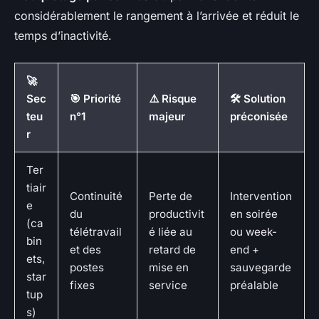
considérablement le rangement à l’arrivée et réduit le
temps d’inactivité.
🚀
Sec
🎯 Priorité
⚠️ Risque
🛠️ Solution
teu
n°1
majeur
préconisée
r
Ter
tiair
Continuité
Perte de
Intervention
e
du
productivit
en soirée
(ca
télétravail
é liée au
ou week-
bin
et des
retard de
end +
ets,
postes
mise en
sauvegarde
star
fixes
service
préalable
tup
s)